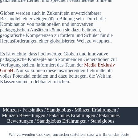
ganzheitliche Lernen und sprechen verschiedene Sinne an.
Globen werden auch in Zukunft ein unverzichtbarer
Bestandteil einer zeitgemäßen Bildung sein. Durch die
Kombination von traditionellen und innovativen
pädagogischen Ansätzen können sie dazu beitragen,
geografische Kompetenzen zu fördern und Schüler für die
Herausforderungen einer globalisierten Welt zu wappnen.
Es ist wichtig, dass hochwertige Globen und innovative
pädagogische Konzepte auch kommenden Generationen zur
Verfügung stehen, informiert das Team der
Media Exklusiv
GmbH
. Nur so können diese faszinierenden Lehrmittel ihr
volles Potenzial entfalten und dazu beitragen, die Welt im
Klassenzimmer erlebbar zu machen.
Münzen
/
Faksimiles
/
Standglobus
/
Münzen Erfahrungen
/
Münzen Bewertungen
/
Faksimiles Erfahrungen
/
Faksimiles
Bewertungen
/
Standglobus Erfahrungen
/
Standglobus
Erfahrungen
Wir verwenden Cookies, um sicherzustellen, dass wir Ihnen das beste